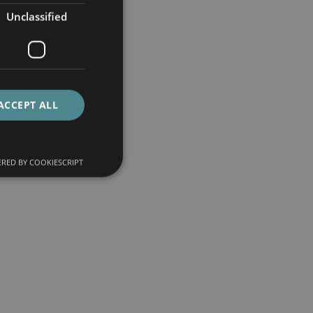
Unclassified
ACCEPT ALL
RED BY COOKIESCRIPT