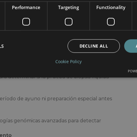
ET-CT
Performance
Targeting
Functionality
rapias
 multilingüe
, diagnósticos rápidos y atención
ionales,
.
LS
DECLINE ALL
miento de biopsia líquida
Cookie Policy
POWE
ra determinar si la prueba de biopsia líquida
período de ayuno ni preparación especial antes
ologías genómicas avanzadas para detectar
iento