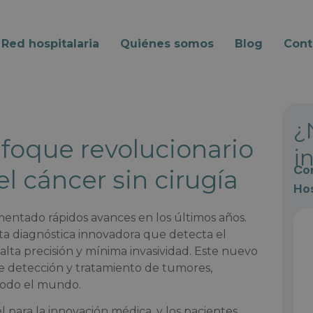
Red hospitalaria
Quiénes somos
Blog
Cont
¿
nfoque revolucionario
i
Con
l cáncer sin cirugía
Hos
mentado rápidos avances en los últimos años.
ta diagnóstica innovadora que detecta el
alta precisión y mínima invasividad. Este nuevo
e detección y tratamiento de tumores,
todo el mundo.
 para la innovación médica, y los pacientes