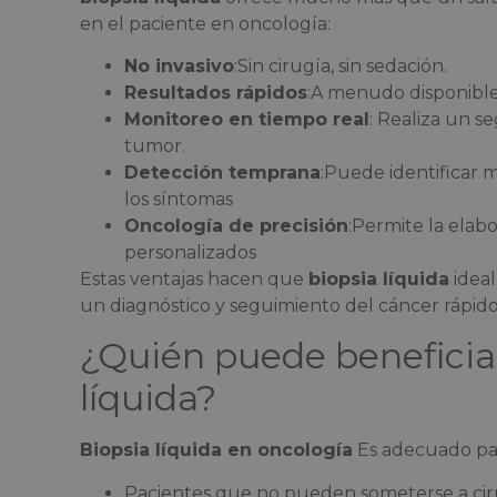
en el paciente en oncología:
No invasivo
:Sin cirugía, sin sedación.
Resultados rápidos
:A menudo disponible
Monitoreo en tiempo real
: Realiza un s
tumor.
Detección temprana
:Puede identificar
los síntomas
Oncología de precisión
:Permite la elab
personalizados
Estas ventajas hacen que
biopsia líquida
ideal
un diagnóstico y seguimiento del cáncer rápido
¿Quién puede beneficiar
líquida?
Biopsia líquida en oncología
Es adecuado para
Pacientes que no pueden someterse a cir