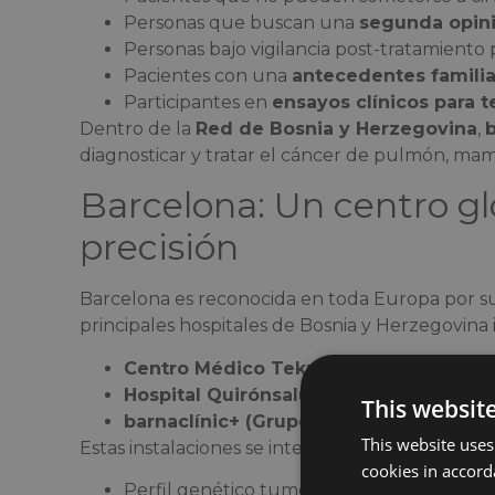
Personas que buscan una
segunda opin
Personas bajo vigilancia post-tratamiento
Pacientes con una
antecedentes famili
Participantes en
ensayos clínicos para t
Dentro de la
Red de Bosnia y Herzegovina
,
b
diagnosticar y tratar el cáncer de pulmón, mama
Barcelona: Un centro gl
precisión
Barcelona es reconocida en toda Europa por s
principales hospitales de Bosnia y Herzegovina 
Centro Médico Teknon
Hospital Quirónsalud Barcelona
This websit
barnaclínic+ (Grupo Hospital Clínic)
This website uses
Estas instalaciones se integran
biopsia líquida
cookies in accord
Perfil genético tumoral