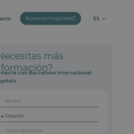
Nuestros hospitales
acto
ES
EN
RU
CA
Necesitas más
nformación?
tacta con Barcelona International
pitals