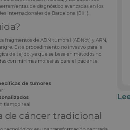
s herramientas de diagnóstico avanzadas en los
les Internacionales de Barcelona (BIH).
uida?
ecta fragmentos de ADN tumoral (ADNct) y ARN,
angre. Este procedimiento no invasivo para la
gica de tejido, ya que se basa en métodos no
das con mínimas molestias para el paciente.
ecíficas de tumores
er
Le
sonalizados
en tiempo real
a de cáncer tradicional
 tecnológico: es una transformación centrada