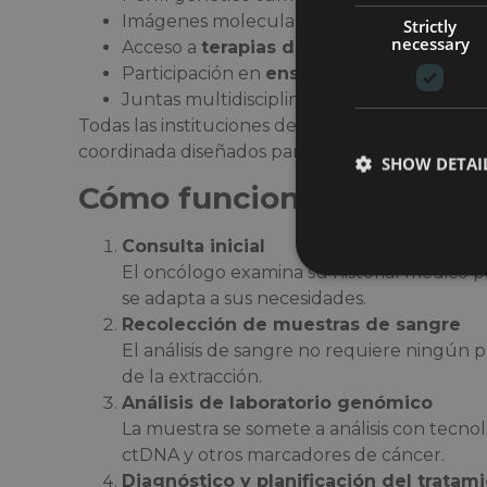
Imágenes moleculares y exploraciones P
Strictly
necessary
Acceso a
terapias dirigidas e inmunote
Participación en
ensayos clínicos
Juntas multidisciplinarias de tumores
Todas las instituciones de BIH ofrecen
soporte
coordinada diseñados para
pacientes internac
SHOW DETAI
Cómo funciona el procedi
Consulta inicial
El oncólogo examina su historial médico pa
se adapta a sus necesidades.
Recolección de muestras de sangre
El análisis de sangre no requiere ningún 
de la extracción.
Análisis de laboratorio genómico
La muestra se somete a análisis con tecn
ctDNA y otros marcadores de cáncer.
Diagnóstico y planificación del tratam