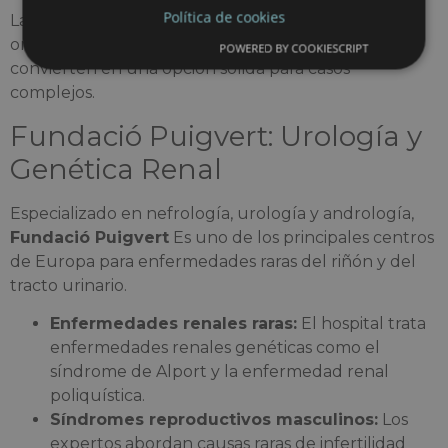
Política de cookies
La combinación de tecnología, experiencia y
orientación global hacia la atención al paciente lo
POWERED BY COOKIESCRIPT
convierten en una opción sólida para casos
complejos.
Fundació Puigvert: Urología y
Genética Renal
Especializado en nefrología, urología y andrología,
Fundació Puigvert
Es uno de los principales centros
de Europa para enfermedades raras del riñón y del
tracto urinario.
Enfermedades renales raras:
El hospital trata
enfermedades renales genéticas como el
síndrome de Alport y la enfermedad renal
poliquística.
Síndromes reproductivos masculinos:
Los
expertos abordan causas raras de infertilidad