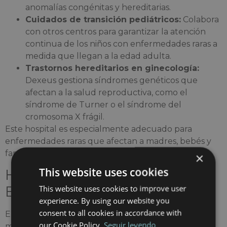
anomalías congénitas y hereditarias.
Cuidados de transición pediátricos:
Colabora
con otros centros para garantizar la atención
continua de los niños con enfermedades raras a
medida que llegan a la edad adulta.
Trastornos hereditarios en ginecología:
Dexeus gestiona síndromes genéticos que
afectan a la salud reproductiva, como el
síndrome de Turner o el síndrome del
cromosoma X frágil.
Este hospital es especialmente adecuado para
enfermedades raras que afectan a madres, bebés y
familias durante las primeras etapas de la vida.
×
This website uses cookies
Hospital Quirónsalud
Barcelona
This website uses cookies to improve user
experience. By using our website you
consent to all cookies in accordance with
El hospital Quirónsalud Barcelona ofrece atención
our Cookie Policy.
Seguir leyendo
médica integral en todas las especialidades y cuenta