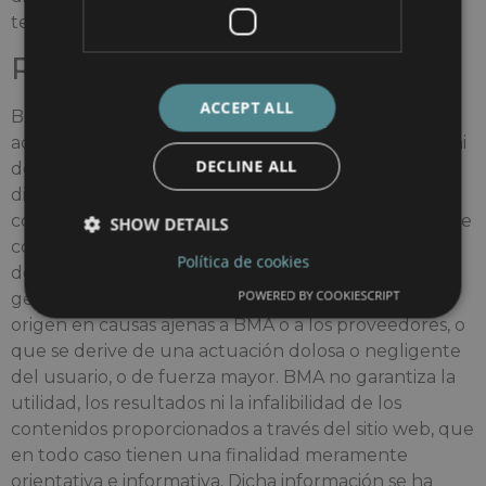
terceros.
Responsabilidad limitada
ACCEPT ALL
BMA no garantiza al usuario la disponibilidad, el
acceso ni la continuidad de la conexión al sitio web ni
DECLINE ALL
del suministro de información ni de ninguno de los
diferentes servicios que se ofrecen a través de él. En
consecuencia, BMA y cualquier posible proveedor de
SHOW DETAILS
contenido no serán responsables de interrupciones
Política de cookies
del servicio, retrasos, mal funcionamiento ni, en
POWERED BY COOKIESCRIPT
general, de ningún inconveniente que tenga su
origen en causas ajenas a BMA o a los proveedores, o
que se derive de una actuación dolosa o negligente
del usuario, o de fuerza mayor. BMA no garantiza la
utilidad, los resultados ni la infalibilidad de los
contenidos proporcionados a través del sitio web, que
en todo caso tienen una finalidad meramente
orientativa e informativa. Dicha información se ha