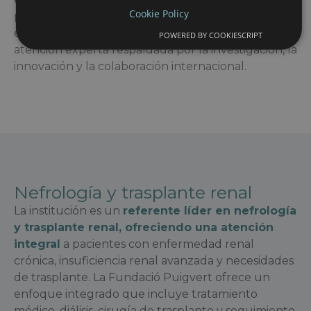
Cookie Policy
papel de liderazgo en el tratamiento de
enfermedades urológicas raras, ofreciendo una
POWERED BY COOKIESCRIPT
atención experta respaldada por la investigación, la
innovación y la colaboración internacional.
Nefrología y trasplante renal
La institución es un
referente líder en nefrología
y trasplante renal, ofreciendo una atención
integral
a pacientes con enfermedad renal
crónica, insuficiencia renal avanzada y necesidades
de trasplante. La Fundació Puigvert ofrece un
enfoque integrado que incluye tratamiento
médico, diálisis, cirugía de trasplante y seguimiento