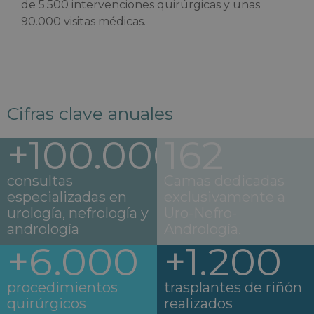
de 5.500 intervenciones quirúrgicas y unas
90.000 visitas médicas.
Cifras clave anuales
+100.000
162
consultas
Camas dedicadas
especializadas en
exclusivamente a
urología, nefrología y
Uro-Nefro-
andrología
Andrología.
+6.000
+1.200
procedimientos
trasplantes de riñón
quirúrgicos
realizados