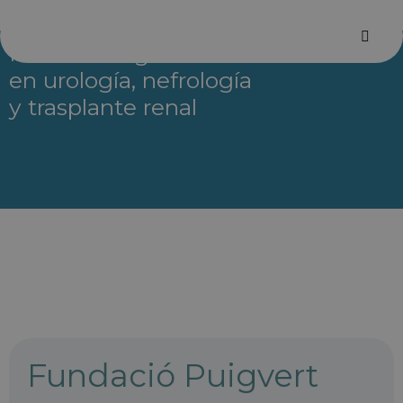
Referencia global
en urología, nefrología
y trasplante renal
Barcelona International Hospitals
/
Hospital
/
Fundació Puigvert
Fundació Puigvert