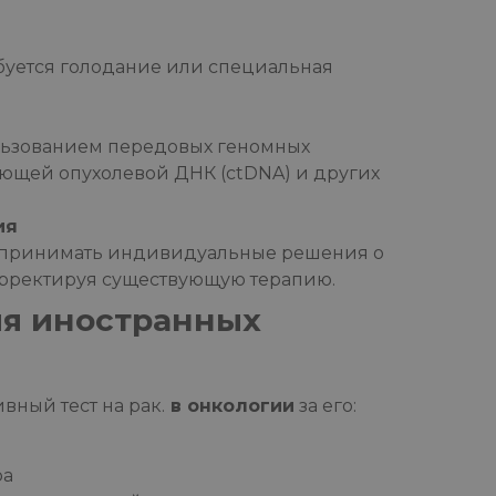
буется голодание или специальная
ользованием передовых геномных
ющей опухолевой ДНК (ctDNA) и других
ия
м принимать индивидуальные решения о
орректируя существующую терапию.
ля иностранных
ный тест на рак.
в онкологии
за его:
ра