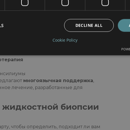
LS
DECLINE ALL
псия
с предоставлением комплексных
Cookie Policy
лей
POWE
-сканирование
отерапия
онсилиумы
редлагают
многоязычная поддержка
,
ное лечение, разработанные для
а жидкостной биопсии
рту, чтобы определить, подходит ли вам