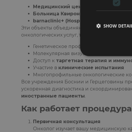
Медицинский центр Текнон
Больница Квиронсалуд Барселона
barnaclínic+ (Hospital Clínic Group)
SHOW DETAI
Эти объекты объединяют
жидкостная био
онкологических услуг, таких как:
Генетическое профилирование опухо
Молекулярная визуализация и ПЭТ-КТ
Доступ к
таргетная терапия и иммун
Участие в
клинические испытания
Многопрофильные онкологические к
Все учреждения Боснии и Герцеговины п
ускоренная диагностика и скоординирован
иностранные пациенты
.
Как работает процедур
Первичная консультация
Онколог изучает вашу медицинскую ка