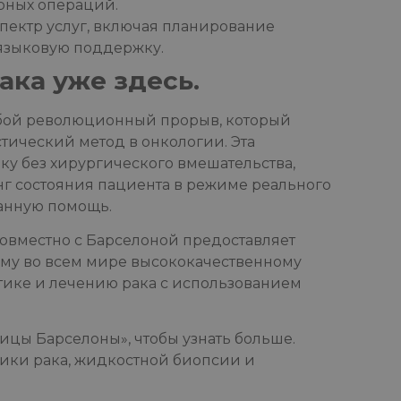
рных операций.
пектр услуг, включая планирование
 языковую поддержку.
ака уже здесь.
обой революционный прорыв, который
тический метод в онкологии. Эта
ку без хирургического вмешательства,
нг состояния пациента в режиме реального
анную помощь.
овместно с Барселоной предоставляет
ому во всем мире высококачественному
ике и лечению рака с использованием
цы Барселоны», чтобы узнать больше.
ики рака, жидкостной биопсии и