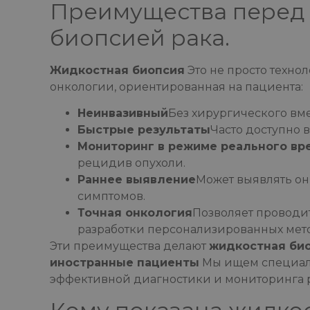
Преимущества перед
биопсией рака.
Жидкостная биопсия
Это не просто техно
онкологии, ориентированная на пациента:
Неинвазивный
Без хирургического вме
Быстрые результаты
Часто доступно 
Мониторинг в режиме реального вр
рецидив опухоли.
Раннее выявление
Может выявлять о
симптомов.
Точная онкология
Позволяет проводи
разработки персонализированных мет
Эти преимущества делают
жидкостная би
иностранные пациенты
Мы ищем специали
эффективной диагностики и мониторинга р