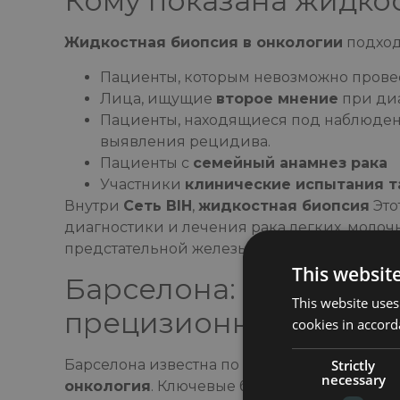
Кому показана жидко
Жидкостная биопсия в онкологии
подход
Пациенты, которым невозможно пров
Лица, ищущие
второе мнение
при диа
Пациенты, находящиеся под наблюден
выявления рецидива.
Пациенты с
семейный анамнез рака
Участники
клинические испытания т
Внутри
Сеть BIH
,
жидкостная биопсия
Это
диагностики и лечения рака легких, молоч
предстательной железы, поджелудочной же
This websit
Барселона: Глобальн
This website uses
прецизионной онкол
cookies in accord
Strictly
Барселона известна по всей Европе своим
necessary
онкология
. Ключевые больницы Боснии и