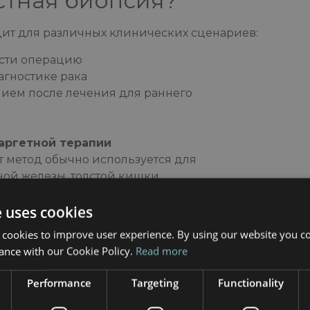
стная биопсия?
ит для различных клинических сценариев:
ести операцию
гностике рака
ием после лечения для раннего
аргетной терапии
т метод обычно используется для
ной железы, толстой кишки,
лезы и других заболеваний.
e uses cookies
ый центр
 cookies to improve user experience. By using our website you co
огии
ance with our Cookie Policy.
Read more
Performance
Targeting
Functionality
 превосходством в
молекулярная
 Герцеговины включают: