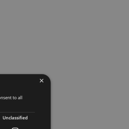
×
nsent to all
Unclassified