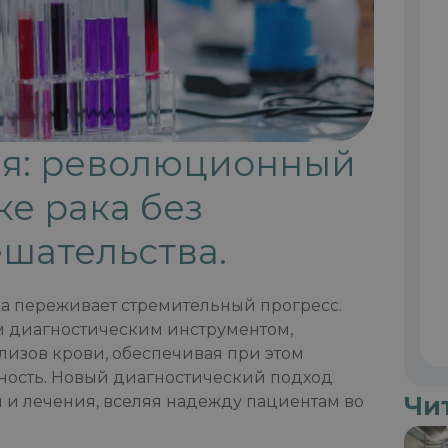
ия: революционный
ке рака без
шательства.
ка переживает стремительный прогресс.
м диагностическим инструментом,
изов крови, обеспечивая при этом
ность. Новый диагностический подход
Чи
 и лечения, вселяя надежду пациентам во