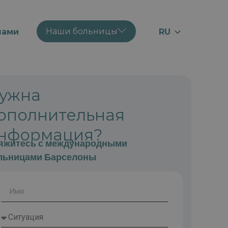
Наши больницы
нами
RU
EN
ES
CA
ужна
ополнительная
нформация?
яжитесь с международными
льницами Барселоны