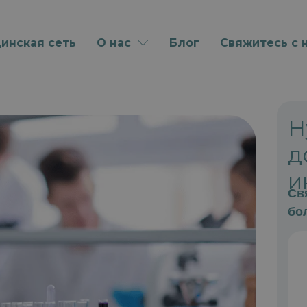
инская сеть
О нас
Блог
Свяжитесь с 
Н
д
и
Св
бо