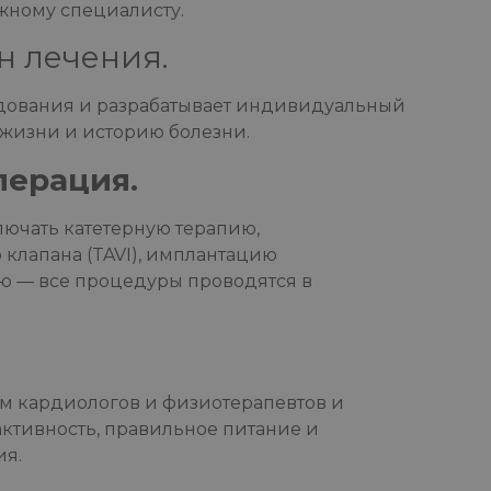
жному специалисту.
н лечения.
едования и разрабатывает индивидуальный
 жизни и историю болезни.
перация.
лючать катетерную терапию,
клапана (TAVI), имплантацию
ю — все процедуры проводятся в
м кардиологов и физиотерапевтов и
ктивность, правильное питание и
ия.