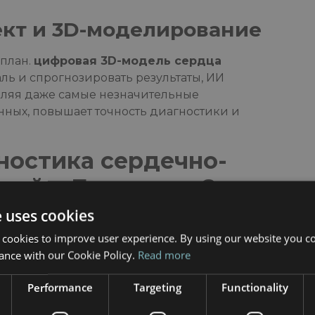
кт и 3D-моделирование
план.
цифровая 3D-модель сердца
ль и спрогнозировать результаты, ИИ
являя даже самые незначительные
нных, повышает точность диагностики и
ностика сердечно-
ний в Барселоне?
e uses cookies
ечения. В больницах Барселоны
тические инструменты для выявления
 cookies to improve user experience. By using our website you co
 ранних стадиях.
ance with our Cookie Policy.
Read more
но-резонансные томографы высокого
Performance
Targeting
Functionality
-изображения сердца и кровеносных