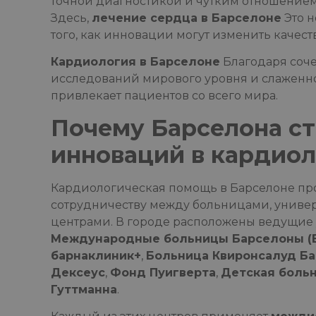
точной диагностикой и чутким отношением
Здесь,
лечение сердца в Барселоне
Это н
того, как инновации могут изменить качест
Кардиология в Барселоне
Благодаря соче
исследований мирового уровня и слаженн
привлекает пациентов со всего мира.
Почему Барселона с
инноваций в кардио
Кардиологическая помощь в Барселоне про
сотрудничеству между больницами, униве
центрами. В городе расположены ведущие 
Международные больницы Барселоны (B
барнаклиник+
,
Больница Квиронсалуд Б
Дексеус
,
Фонд Пуигверта
,
Детская больн
Гуттманна
.