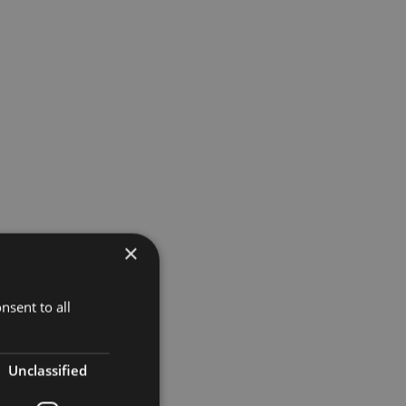
×
nsent to all
Unclassified