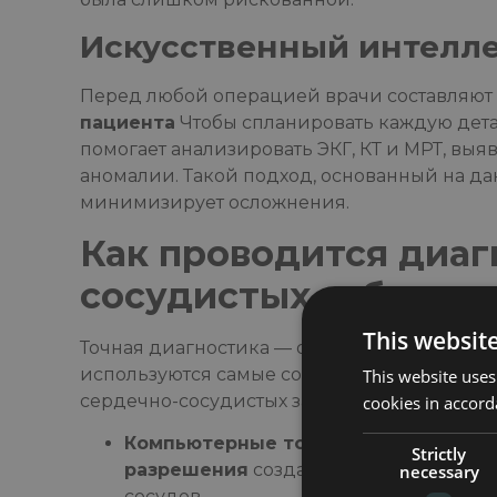
Искусственный интелле
Перед любой операцией врачи составляют 
пациента
Чтобы спланировать каждую дета
помогает анализировать ЭКГ, КТ и МРТ, вы
аномалии. Такой подход, основанный на да
минимизирует осложнения.
Как проводится диаг
сосудистых заболева
This websit
Точная диагностика — основа успешного л
используются самые современные диагнос
This website uses
сердечно-сосудистых заболеваний на самых
cookies in accord
Компьютерные томографы и магнит
Strictly
разрешения
создавать подробные 3D
necessary
сосудов.