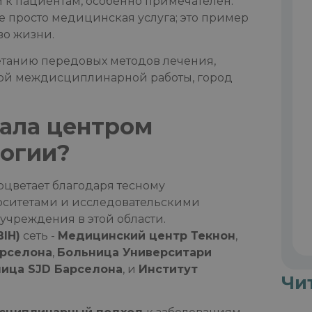
 к пациентам, особенно примечателен.
е просто медицинская услуга; это пример
во жизни.
танию передовых методов лечения,
ой междисциплинарной работы, город
тала центром
логии?
цветает благодаря тесному
рситетами и исследовательскими
учреждения в этой области.
IH)
сеть -
Медицинский центр Текнон
,
арселона
,
Больница Университари
ица SJD Барселона
, и
Институт
Чи