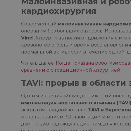
Малоинвазивная и робо
кардиохирургия
Современный
малоинвазивная кардиохи
операции без больших разрезов. Использо
Vinci
, Хирурги выполняют движения с мил
кровопотерю, боль и время восстановлени
нормальной активности в течение одной-дв
Читать далее:
Когда показана роботизирова
сравнению с традиционной хирургией
TAVI: прорыв в области
Одним из величайших достижений последн
имплантация аортального клапана (TAVI
вскрытия грудной клетки.
TAVI в Барсело
использованием 3D-навигации и мониторин
дает новую надежду пациентам, для котор
была слишком рискованной.