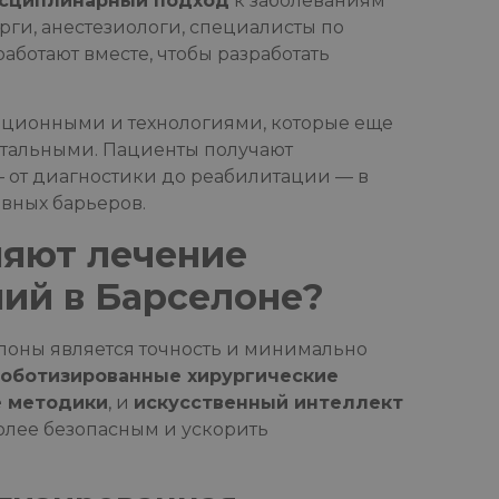
сциплинарный подход
к заболеваниям
рги, анестезиологи, специалисты по
аботают вместе, чтобы разработать
ционными и технологиями, которые еще
нтальными. Пациенты получают
от диагностики до реабилитации — в
вных барьеров.
няют лечение
ий в Барселоне?
лоны является точность и минимально
оботизированные хирургические
е методики
, и
искусственный интеллект
олее безопасным и ускорить