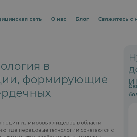
ицинская сеть
О нас
Блог
Свяжитесь с 
Н
ология в
д
ции, формирующие
и
Св
ердечных
бо
ак один из мировых лидеров в области
ю, где передовые технологии сочетаются с