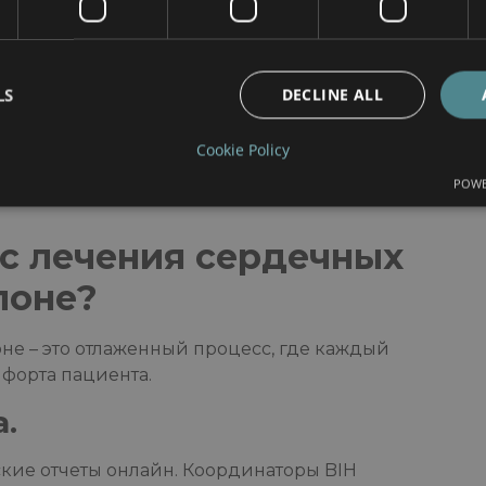
ет состояние артерий без инвазивных
енить функцию сердца под нагрузкой.
LS
DECLINE ALL
т унаследованные риски.
ствлять непрерывный мониторинг частоты
Cookie Policy
го давления.
едование помогает выявлять проблемы на
POWE
с лечения сердечных
лоне?
не – это отлаженный процесс, где каждый
форта пациента.
.
кие отчеты онлайн. Координаторы BIH