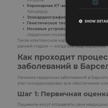
Коронарная КТ-ангиография
Оценива
процедур.
Эхокардиография и стресс-тесты
оц
SHOW DETAI
Генетическое тестирование
выявляе
Носимые устройства
позволяет осуще
сердечных сокращений и артериально
Такое комплексное кардиологическое обсл
ранней стадии — когда они еще обратимы.
Как проходит процес
заболеваний в Барсе
Лечение сердечных заболеваний в Барсело
этап скоординирован для обеспечения ком
Шаг 1: Первичная оценка
Пациенты могут отправлять свои медицинс