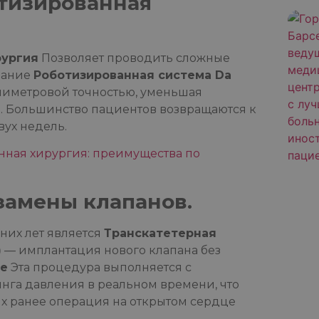
тизированная
рургия
Позволяет проводить сложные
вание
Роботизированная система Da
лиметровой точностью, уменьшая
я. Большинство пациентов возвращаются к
ух недель.
нная хирургия: преимущества по
 замены клапанов.
их лет является
Транскатетерная
)
— имплантация нового клапана без
не
Эта процедура выполняется с
га давления в реальном времени, что
ых ранее операция на открытом сердце