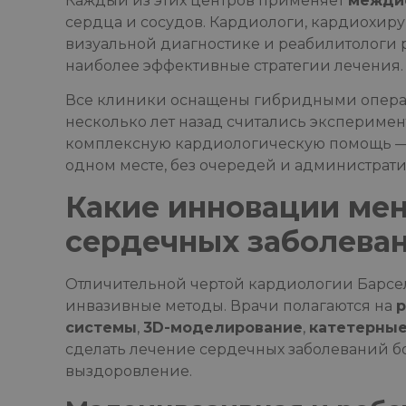
Каждый из этих центров применяет
межди
сердца и сосудов. Кардиологи, кардиохиру
визуальной диагностике и реабилитологи р
наиболее эффективные стратегии лечения.
Все клиники оснащены гибридными опера
несколько лет назад считались экспериме
комплексную кардиологическую помощь — 
одном месте, без очередей и администрати
Какие инновации ме
сердечных заболеван
Отличительной чертой кардиологии Барсе
инвазивные методы. Врачи полагаются на
р
системы
,
3D-моделирование
,
катетерны
сделать лечение сердечных заболеваний б
выздоровление.