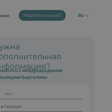
Наши больницы
нами
RU
EN
ES
CA
ужна
ополнительная
нформация?
яжитесь с международными
льницами Барселоны