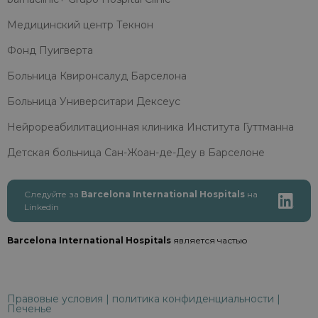
Медицинский центр Текнон
Фонд Пуигверта
Больница Квиронсалуд Барселона
Больница Университари Дексеус
Нейрореабилитационная клиника Института Гуттманна
Детская больница Сан-Жоан-де-Деу в Барселоне
Следуйте за
Barcelona International Hospitals
на
Linkedin
Barcelona International Hospitals
является частью
Правовые условия
|
политика конфиденциальности
|
Печенье