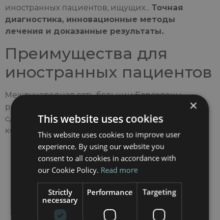
иностранных пациентов, ищущих...
Точная
диагностика, инновационные методы
лечения и доказанные результаты.
.
Преимущества для
иностранных пациентов
Международная сеть больниц Барселоны
×
разработала комплексную систему, призванную
This website uses cookies
сделать лечение за рубежом проще и
комфортнее:
This website uses cookies to improve user
experience. By using our website you
Многоязычная поддержка
Врачи и
consent to all cookies in accordance with
координаторы говорят на русском,
our Cookie Policy.
Read more
английском, французском, арабском и
других языках.
Strictly
Performance
Targeting
Персонализированная
necessary
помощь
Персональный координатор по
работе с пациентами будет сопровождать