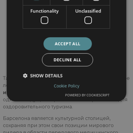
вас с момента первого обращения и до
Functionality
Unclassified
выздоровления.
Прозрачные сметы расходов
Пациенты
получают подробную смету до поездки.
Семейная поддержка
: помощь с
размещением, трансфером и оформлением
ACCEPT ALL
визы.
Дистанционные консультации
: онлайн-
DECLINE ALL
консультации с врачами до и после вашего
пребывания.
SHOW DETAILS
Такой комплексный подход делает медицинское
лечение в Барселоне одновременно
безопасно
Cookie Policy
и без стресса
, что позиционирует город как
POWERED BY COOKIESCRIPT
одно из ведущих европейских направлений для
оздоровительного туризма.
Барселона является культурной столицей,
сохраняя при этом свои позиции мирового
лидера в области передового медицинского