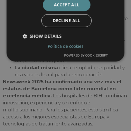
Reconocimiento mundial
:confirmado por el
ACCEPT ALL
ranking de Newsweek.
Asequibilidad
:los costes son en promedio entre
DECLINE ALL
30 y 401 TP3T más bajos que en Alemania o
EE.UU.
SHOW DETAILS
Comodidad
:Servicios diseñados para pacientes
Política de cookies
internacionales.
Tecnología
: cirugía robótica, terapia CAR-T,
POWERED BY COOKIESCRIPT
trasplante de órganos.
La ciudad misma
:clima templado, seguridad y
rica vida cultural para la recuperación.
Newsweek 2025 ha confirmado una vez más el
estatus de Barcelona como líder mundial en
excelencia médica.
Los hospitales de BIH combinan
innovación, experiencia y un enfoque
multidisciplinario. Para los pacientes, esto significa
acceso a los mejores especialistas de Europa y
tecnologías de tratamiento avanzadas.