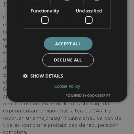
niños
Functionality
Unclassified
Cuando se trata de tratar la leucemia infantil en el
extranjero,
Hospital Sant Joan de Déu Barcelona
Ofrece un enfoque integral para el tratamiento de
enfermedades oncológicas en niños, incluida la
ACCEPT ALL
leucemia. En este estudio, se proporciona un
tratamiento moderno para la leucemia linfoblástica
DECLINE ALL
aguda mediante la terapia CAR T19, que ha
demostrado excelentes resultados en los pacientes.
Este método es especialmente eficaz en pacientes
SHOW DETAILS
con recaídas o resistencia a la quimioterapia estándar.
Cookie Policy
Según la opinión de padres y médicos,
POWERED BY COOKIESCRIPT
aproximadamente el 80% de los pacientes
pediátricos con leucemia linfoblástica aguda
experimentan remisión tras la terapia CAR T y
reportan una mejora significativa en su calidad de
vida, así como una probabilidad de recuperación
completa.