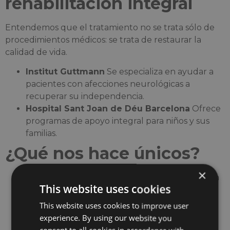
rehabilitación integral
Entendemos que el tratamiento no se trata sólo de
procedimientos médicos: se trata de restaurar la
calidad de vida.
Institut Guttmann
Se especializa en ayudar a
pacientes con afecciones neurológicas a
recuperar su independencia.
Hospital Sant Joan de Déu Barcelona
Ofrece
programas de apoyo integral para niños y sus
familias.
¿Qué nos hace únicos?
×
Experiencia pediátrica
– El Hospital Sant Joan
This website uses cookies
de Déu de Barcelona es referente en
cardiopatías congénitas y oncología pediátrica.
This website uses cookies to improve user
Rehabilitación neurológica
– El Institut
experience. By using our website you
Guttmann diseña programas de recuperación