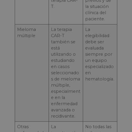
terapia CAR-
previos y de
T.
la situación
clínica del
paciente.
Mieloma
La terapia
La
múltiple
CAR-T
elegibilidad
también se
debe ser
está
evaluada
utilizando o
siempre por
estudiando
un equipo
en casos
especializado
seleccionado
en
s de mieloma
hematología.
múltiple,
especialment
e en la
enfermedad
avanzada o
recidivante.
Otras
La
No todas las