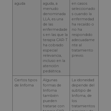
aguda
aguda, a
en casos
menudo
seleccionado
denominada
s cuando la
LLA, es una
enfermedad
de las
ha recaído o
enfermedade
no ha
s en las que la
respondido
terapia CAR-T
adecuadame
ha cobrado
nte al
especial
tratamiento
relevancia,
previo.
incluso en la
atención
pediátrica.
Ciertos tipos
Algunas
La idoneidad
de linfoma
formas de
depende del
linfoma
subtipo de
también
linfoma, de
pueden
los
tratarse con
tratamientos