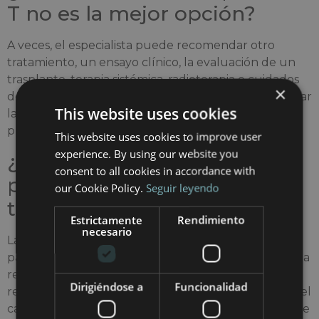
T no es la mejor opción?
A veces, el especialista puede recomendar otro
tratamiento, un ensayo clínico, la evaluación de un
trasplante, terapia sistémica, radioterapia o cuidados
×
de apoyo. Una buena evaluación médica debe aclarar
This website uses cookies
las opciones más seguras y realistas, no limitarse a
prometer el acceso a una terapia concreta.
This website uses cookies to improve user
experience. By using our website you
¿Cómo se controlará al
consent to all cookies in accordance with
paciente después del
our Cookie Policy.
Seguir leyendo
tratamiento?
Estrictamente
Rendimiento
necesario
La terapia CAR-T no termina con la infusión. Los
pacientes necesitan un seguimiento para controlar la
respuesta, los efectos secundarios, las infecciones, la
Dirigiéndose a
Funcionalidad
recuperación inmunitaria y las posibles recaídas. En el
caso de los pacientes internacionales, también puede