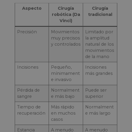
Aspecto
Cirugía
Cirugía
robótica (Da
tradicional
Vinci)
Precisión
Movimientos
Limitado por
muy precisos
la amplitud
y controlados
natural de los
movimientos
de la mano
Incisiones
Pequeño,
Incisiones
mínimament
más grandes
e invasivo
Pérdida de
Normalment
Puede ser
sangre
e más bajo
superior
Tiempo de
Más rápido
Normalment
recuperación
en muchos
e más largo
casos
Estancia
A menudo
A menudo