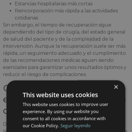
Estancias hospitalarias más cortas
Reincorporación más rápida a las actividades
cotidianas
Sin embargo, el tiempo de recuperación sigue
dependiendo del tipo de cirugía, del estado general
de salud del paciente y de la complejidad de la
intervención. Aunque la recuperación suele ser más
rápida, un seguimiento adecuado y el cumplimiento
de las recomendaciones médicas siguen siendo
esenciales para garantizar unos resultados óptimos y
reducir el riesgo de complicaciones.
×
Cirugía Robótica Da Vinci
This website uses cookies
en Barcelona: Experiencia
This website uses cookies to improve user
quirúrgica avanzada
experience. By using our website you
consent to all cookies in accordance with
Dentro de la red de Barcelona International
our Cookie Policy.
Seguir leyendo
Hospitals (BIH), varios centros punteros incorporan la