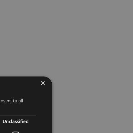
×
nsent to all
Unclassified