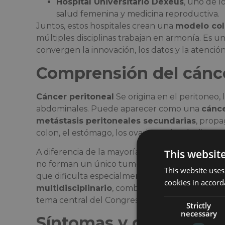
Hospital Universitario Dexeus
, uno de l
salud femenina y medicina reproductiva.
Juntos, estos hospitales crean una
modelo col
múltiples disciplinas trabajan en armonía. Es u
convergen la innovación, los datos y la atenció
Comprensión del cánce
Cáncer peritoneal
Se origina en el peritoneo, 
abdominales. Puede aparecer como una
cánce
metástasis peritoneales secundarias
, prop
colon, el estómago, los ovarios o el apéndice.
This websit
A diferencia de la mayoría de los demás tipos d
no forman un único tumor localizado, sino que s
This website uses
que dificulta especialmente su tratamiento. Por
cookies in accord
multidisciplinario
, combinando experiencia qui
tema central del Congreso PSOGI de este año 
Strictly
necessary
Síntomas y diagnóstic