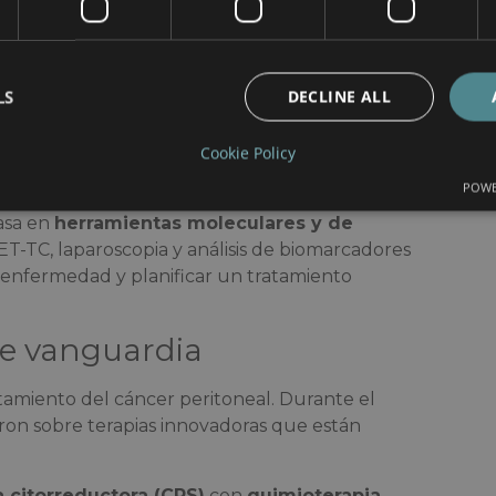
dualmente, con síntomas vagos que pueden
tal reconocerlos a tiempo: hinchazón o
LS
DECLINE ALL
 líquido (ascitis), dolor o sensación de
seas persistentes, fatiga y debilidad, y pérdida
Cookie Policy
POWE
la detección temprana es difícil. En los
basa en
herramientas moleculares y de
-TC, laparoscopia y análisis de biomarcadores
a enfermedad y planificar un tratamiento
de vanguardia
tamiento del cáncer peritoneal. Durante el
ron sobre terapias innovadoras que están
a citorreductora (CRS)
con
quimioterapia