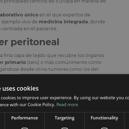
os principales centros de Europa en materia de
aborativo único
en el que expertos de
n ejemplo vivo de
medicina integrada
, donde
n centrada en el paciente.
r peritoneal
la fina capa de tejido que recubre los órganos
r primario
(raro) o más comúnmente como
agándose desde otros tumores como los del
e uses cookies
e cáncer, las neoplasias malignas peritoneales
e extienden por la superficie del peritoneo, lo
 cookies to improve user experience. By using our website you co
 eso, el tratamiento requiere...
un enfoque
ance with our Cookie Policy.
Read more
rúrgica, oncología e investigación clínica: el
en Barcelona.
Performance
Targeting
Functionality
o