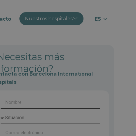
Nuestros hospitales
acto
ES
EN
RU
CA
Necesitas más
nformación?
tacta con Barcelona International
pitals