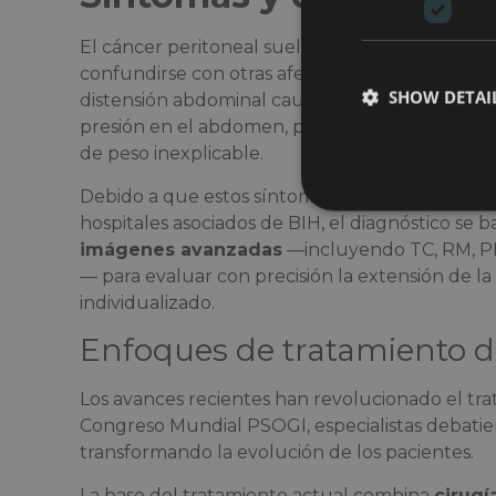
El cáncer peritoneal suele desarrollarse gra
confundirse con otras afecciones. Es fundamen
SHOW DETAI
distensión abdominal causada por acumulación de
presión en el abdomen, pérdida de apetito o náu
de peso inexplicable.
Debido a que estos síntomas no son específicos, 
hospitales asociados de BIH, el diagnóstico se 
imágenes avanzadas
—incluyendo TC, RM, PET
— para evaluar con precisión la extensión de l
individualizado.
Enfoques de tratamiento 
Los avances recientes han revolucionado el tra
Congreso Mundial PSOGI, especialistas debatie
transformando la evolución de los pacientes.
La base del tratamiento actual combina
cirugí