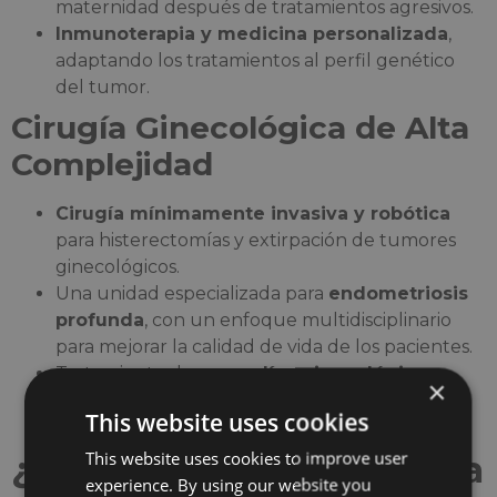
maternidad después de tratamientos agresivos.
Inmunoterapia y medicina personalizada
,
adaptando los tratamientos al perfil genético
del tumor.
Cirugía Ginecológica de Alta
Complejidad
Cirugía mínimamente invasiva y robótica
para histerectomías y extirpación de tumores
ginecológicos.
Una unidad especializada para
endometriosis
profunda
, con un enfoque multidisciplinario
para mejorar la calidad de vida de los pacientes.
Tratamiento de
anomalías ginecológicas
×
raras
en colaboración con genetistas y
This website uses cookies
especialistas en medicina reproductiva.
This website uses cookies to improve user
¿Por qué elegir Barcelona
experience. By using our website you