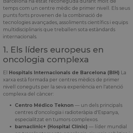
Barcelona ha estat reconeguda durant molt de
temps com un centre mèdic de primer nivell. Els seus
punts forts provenen de la combinació de
tecnologies avançades, assoliments científics i equips
multidisciplinaris que treballen sota estàndards
internacionals.
1. Els líders europeus en
oncologia complexa
El
Hospitals Internacionals de Barcelona (BIH)
La
xarxa està formada per centres mèdics de primer
nivell coneguts per la seva experiència en l'atenció
complexa del càncer:
Centro Médico Teknon
— un dels principals
centres d'oncologia i radioteràpia d'Espanya,
especialitzat en tumors complexos.
barnaclínic+ (Hospital Clínic)
— líder mundial