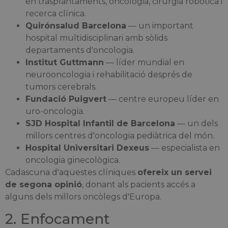
en trasplantaments, oncologia, cirurgia robòtica i
recerca clínica.
Quirónsalud Barcelona
— un important
hospital multidisciplinari amb sòlids
departaments d'oncologia.
Institut Guttmann
— líder mundial en
neurooncologia i rehabilitació després de
tumors cerebrals.
Fundació Puigvert
— centre europeu líder en
uro-oncologia.
SJD Hospital Infantil de Barcelona
— un dels
millors centres d'oncologia pediàtrica del món.
Hospital Universitari Dexeus
— especialista en
oncologia ginecològica.
Cadascuna d'aquestes clíniques
ofereix un servei
de segona opinió
, donant als pacients accés a
alguns dels millors oncòlegs d'Europa.
2. Enfocament