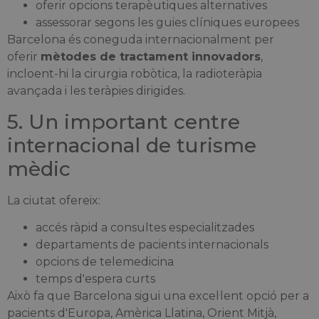
oferir opcions terapèutiques alternatives
assessorar segons les guies clíniques europees
Barcelona és coneguda internacionalment per
oferir
mètodes de tractament innovadors
,
incloent-hi la cirurgia robòtica, la radioteràpia
avançada i les teràpies dirigides.
5. Un important centre
internacional de turisme
mèdic
La ciutat ofereix:
accés ràpid a consultes especialitzades
departaments de pacients internacionals
opcions de telemedicina
temps d'espera curts
Això fa que Barcelona sigui una excel·lent opció per a
pacients d'Europa, Amèrica Llatina, Orient Mitjà,