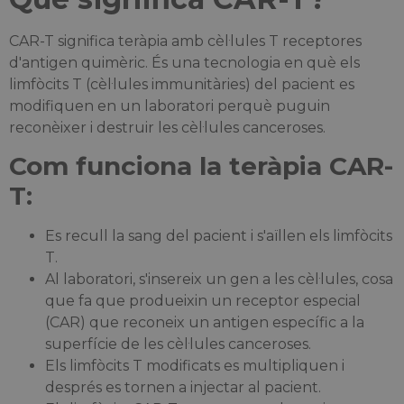
CAR-T significa teràpia amb cèl·lules T receptores
d'antigen quimèric. És una tecnologia en què els
limfòcits T (cèl·lules immunitàries) del pacient es
modifiquen en un laboratori perquè puguin
reconèixer i destruir les cèl·lules canceroses.
Com funciona la teràpia CAR-
T:
Es recull la sang del pacient i s'aïllen els limfòcits
T.
Al laboratori, s'insereix un gen a les cèl·lules, cosa
que fa que produeixin un receptor especial
(CAR) que reconeix un antigen específic a la
superfície de les cèl·lules canceroses.
Els limfòcits T modificats es multipliquen i
després es tornen a injectar al pacient.