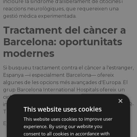
incloure la síndrome d'alliberament de citocines i
reaccions neurològiques, que requereixen una
gestió mèdica experimentada.
Tractament del càncer a
Barcelona: oportunitats
modernes
Si busqueu tractament contra el càncer a l'estranger,
Espanya —i especialment Barcelona— ofereix
algunes de les opcions més avançades d'Europa. El
grup Barcelona International Hospitals ofereix un
cicle complet de tractament per a pacients
×
internacionals, des del diagnòstic fins a la teràpia CAR-
This website uses cookies
T i el seguiment posterior a l'alta.
This website uses cookies to improve user
Els pacients reben:
experience. By using our website you
consent to all cookies in accordance with
A
coordinador personal
que parla la seva