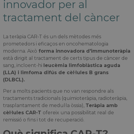
innovador per al
tractament del càncer
La teràpia CAR-T és un dels mètodes més
prometedors i eficaços en oncohematologia
moderna. Això
forma innovadora d'immunoteràpia
està dirigit al tractament de certs tipus de càncer de
sang, incloent-hi
leucèmia limfoblàstica aguda
(LLA) i limfoma difús de cèl·lules B grans
(DLBCL).
Per a molts pacients que no van respondre als
tractaments tradicionals (quimioteràpia, radioteràpia,
trasplantament de medul·la òssia),
Teràpia amb
cèl·lules CAR-T
ofereix una possibilitat real de
remissió o fins i tot de recuperació.
Què significa CAR-T?