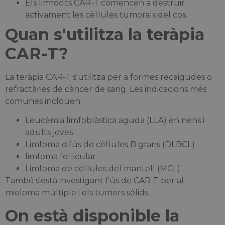
Els limfòcits CAR-T comencen a destruir
activament les cèl·lules tumorals del cos.
Quan s'utilitza la teràpia
CAR-T?
La teràpia CAR-T s'utilitza per a formes recaigudes o
refractàries de càncer de sang. Les indicacions més
comunes inclouen:
Leucèmia limfoblàstica aguda (LLA) en nens i
adults joves
Limfoma difús de cèl·lules B grans (DLBCL)
limfoma fol·licular
Limfoma de cèl·lules del mantell (MCL)
També s'està investigant l'ús de CAR-T per al
mieloma múltiple i els tumors sòlids.
On està disponible la