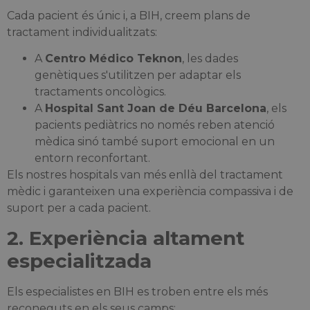
Cada pacient és únic i, a BIH, creem plans de
tractament individualitzats:
A
Centro Médico Teknon
, les dades
genètiques s'utilitzen per adaptar els
tractaments oncològics.
A
Hospital Sant Joan de Déu Barcelona
, els
pacients pediàtrics no només reben atenció
mèdica sinó també suport emocional en un
entorn reconfortant.
Els nostres hospitals van més enllà del tractament
mèdic i garanteixen una experiència compassiva i de
suport per a cada pacient.
2. Experiència altament
especialitzada
Els especialistes en BIH es troben entre els més
reconeguts en els seus camps: