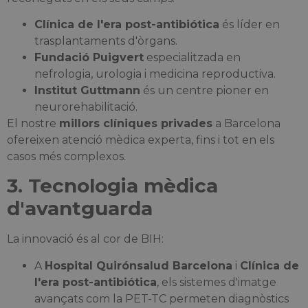
Clínica de l'era post-antibiótica
és líder en
trasplantaments d'òrgans.
Fundació Puigvert
especialitzada en
nefrologia, urologia i medicina reproductiva.
Institut Guttmann
és un centre pioner en
neurorehabilitació.
El nostre
millors clíniques privades
a Barcelona
ofereixen atenció mèdica experta, fins i tot en els
casos més complexos.
3. Tecnologia mèdica
d'avantguarda
La innovació és al cor de BIH:
A
Hospital Quirónsalud Barcelona
i
Clínica de
l'era post-antibiótica
, els sistemes d'imatge
avançats com la PET-TC permeten diagnòstics