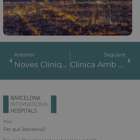
Anterior
Següent
Noves Clíniques Al Món: Una Revolució En Medicina
Clínica Amb Els Millors Metges: Sinergia Mèdica A La Xarxa BIH
Inici
Per què Barcelona?