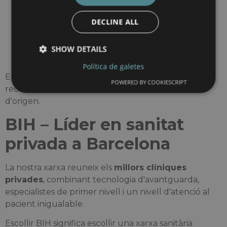
coordinadors i els intèrprets assisteixen a les
famílies durant tot el procés de tractament.
DECLINE ALL
Institut Guttmann
ofereix programes de
rehabilitació personalitzats per a pacients
SHOW DETAILS
internacionals que busquen tractament
neurològic avançat.
Política de galetes
Ens comprometem a fer que cada pacient se senti
POWERED BY COOKIESCRIPT
recolzat, independentment del seu idioma o país
d'origen.
BIH – Líder en sanitat
privada a Barcelona
La nostra xarxa reuneix els
millors clíniques
privades
, combinant tecnologia d'avantguarda,
especialistes de primer nivell i un nivell d'atenció al
pacient inigualable.
Escollir BIH significa escollir una xarxa sanitària