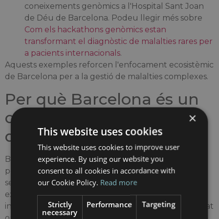
coneixements genòmics a l'Hospital Sant Joan
de Déu de Barcelona. Podeu llegir més sobre
Com els hackathons genòmics estan
transformant el diagnòstic de malalties rares per
a pacients internacionals
.
Aquests exemples reforcen l'enfocament ecosistèmic
de Barcelona per a la gestió de malalties complexes.
Per què Barcelona és un
centre líder en medicina
×
This website uses cookies
de precisió a Espanya
This website uses cookies to improve user
experience. By using our website you
Barcelona s'ha convertit en un punt de referència
consent to all cookies in accordance with
per a
medicina de precisió a Espanya
gràcies a la
our Cookie Policy.
Read more
seva combinació d'infraestructures avançades,
experiència multidisciplinària i coordinació
Strictly
Performance
Targeting
internacional. La ciutat ofereix un ecosistema integrat
necessary
on el diagnòstic molecular, les teràpies dirigides i