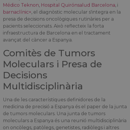
Médico Teknon
,
Hospital Quirónsalud Barcelona
, i
barnaclínic+
, el diagnòstic molecular s'integra en la
presa de decisions oncològiques rutinàries per a
pacients seleccionats. Això reflecteix la forta
infraestructura de Barcelona en el tractament
avançat del càncer a Espanya.
Comitès de Tumors
Moleculars i Presa de
Decisions
Multidisciplinària
Una de les característiques definidores de la
medicina de precisió a Espanya és el paper de la junta
de tumors moleculars. Una junta de tumors
moleculars a Espanya és una reunió multidisciplinària
on oncòlegs, patòlegs, genetistes, radiòlegs i altres