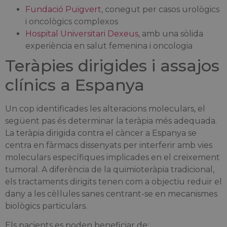
Fundació Puigvert
, conegut per casos urològics
i oncològics complexos
Hospital Universitari Dexeus
, amb una sòlida
experiència en salut femenina i oncologia
Teràpies dirigides i assajos
clínics a Espanya
Un cop identificades les alteracions moleculars, el
següent pas és determinar la teràpia més adequada.
La teràpia dirigida contra el càncer a Espanya se
centra en fàrmacs dissenyats per interferir amb vies
moleculars específiques implicades en el creixement
tumoral. A diferència de la quimioteràpia tradicional,
els tractaments dirigits tenen com a objectiu reduir el
dany a les cèl·lules sanes centrant-se en mecanismes
biològics particulars.
Els pacients es poden beneficiar de: