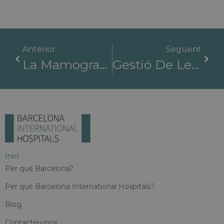
Anterior
Següent
La Mamografia Amb Suport D'IA Millora El Cribratge Del Càncer De Mama: Una Nova Era En La Detecció Precoç
Gestió De Les Complicacions Quirúrgiques A Espanya: Per Què Els Hospitals D'alta Complexitat Marquen La Diferència
Inici
Per què Barcelona?
Per què Barcelona International Hospitals?
Blog
Contacteu-nos