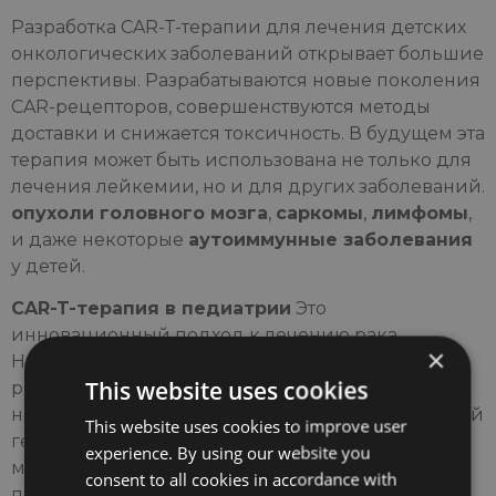
Разработка CAR-T-терапии для лечения детских
онкологических заболеваний открывает большие
перспективы. Разрабатываются новые поколения
CAR-рецепторов, совершенствуются методы
доставки и снижается токсичность. В будущем эта
терапия может быть использована не только для
лечения лейкемии, но и для других заболеваний.
опухоли головного мозга
,
саркомы
,
лимфомы
,
и даже некоторые
аутоиммунные заболевания
у детей.
CAR-T-терапия в педиатрии
Это
инновационный подход к лечению рака.
×
Несмотря на высокую стоимость и некоторые
This website uses cookies
риски, его эффективность делает его одним из
наиболее перспективных направлений в детской
This website uses cookies to improve user
гематологии и онкологии. В ближайшие годы
experience. By using our website you
можно ожидать расширения показаний,
consent to all cookies in accordance with
повышения доступности и снижения стоимости