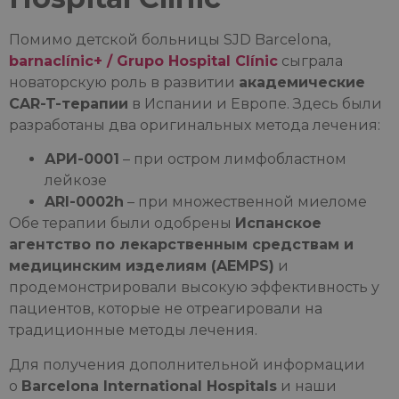
Помимо детской больницы SJD Barcelona,
barnaclínic+ / Grupo Hospital Clínic
сыграла
новаторскую роль в развитии
академические
CAR-T-терапии
в Испании и Европе. Здесь были
разработаны два оригинальных метода лечения:
АРИ-0001
– при остром лимфобластном
лейкозе
ARI-0002h
– при множественной миеломе
Обе терапии были одобрены
Испанское
агентство по лекарственным средствам и
медицинским изделиям (AEMPS)
и
продемонстрировали высокую эффективность у
пациентов, которые не отреагировали на
традиционные методы лечения.
Для получения дополнительной информации
о
Barcelona International Hospitals
и наши