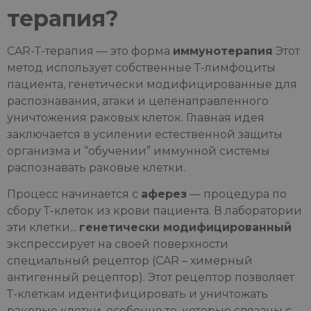
терапия?
CAR-T-терапия — это форма
иммунотерапия
Этот
метод использует собственные Т-лимфоциты
пациента, генетически модифицированные для
распознавания, атаки и целенаправленного
уничтожения раковых клеток. Главная идея
заключается в усилении естественной защиты
организма и “обучении” иммунной системы
распознавать раковые клетки.
Процесс начинается с
аферез
— процедура по
сбору Т-клеток из крови пациента. В лаборатории
эти клетки...
генетически модифицированный
экспрессирует на своей поверхности
специальный рецептор (CAR – химерный
антигенный рецептор). Этот рецептор позволяет
Т-клеткам идентифицировать и уничтожать
раковые клетки, особенно те, которые связаны с