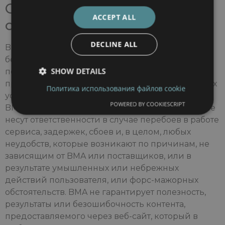
Ограниченная
ACCEPT ALL
ответственность
DECLINE ALL
BMA не гарантирует пользователю доступность,
бесперебойность или непрерывность
SHOW DETAILS
подключения к веб-сайту, а также
предоставление информации или любых других
Политика использования файлов cookie
услуг, предлагаемых через него. Следовательно,
POWERED BY COOKIESCRIPT
BMA и любой возможный поставщик контента не
несут ответственности в случае перебоев в работе
сервиса, задержек, сбоев и, в целом, любых
неудобств, которые возникают по причинам, не
зависящим от BMA или поставщиков, или в
результате умышленных или небрежных
действий пользователя, или форс-мажорных
обстоятельств. BMA не гарантирует полезность,
результаты или безошибочность контента,
предоставляемого через веб-сайт, который в