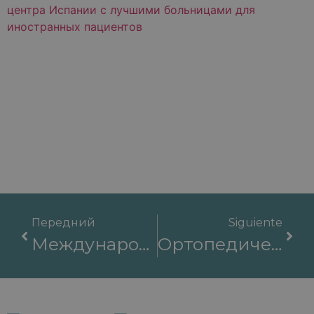
Передний
Siguiente
Международные Отделения Для Иностранных Пациентов В Международных Больницах Барселоны
Ортопедическая Хирургия В Испании: Эндопротезирование Тазобедренного И Коленного Суставов В Барселоне.