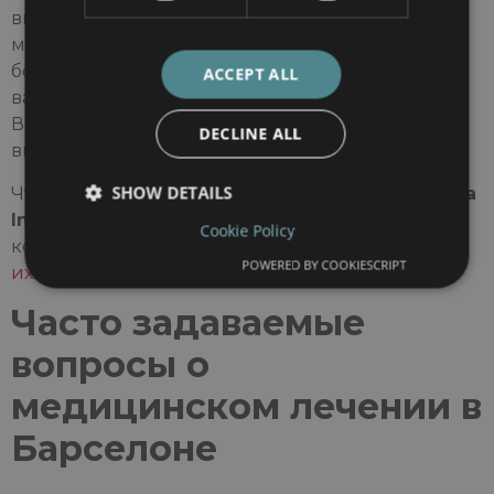
высококачественную, безопасную и доступную
медицинскую помощь за границей, лучшие
больницы и клиники в Барселоне — это то, что
ACCEPT ALL
вам нужно.
Barcelona International Hospitals
Возможно, эта группа станет для вас идеальным
DECLINE ALL
выбором.
SHOW DETAILS
Чтобы узнать больше о преимуществах
Barcelona
International Hospitals
и запросить
Cookie Policy
консультацию.,
заполните контактную форму на
POWERED BY COOKIESCRIPT
их сайте.
.
Часто задаваемые
вопросы о
медицинском лечении в
Барселоне