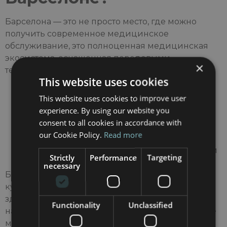
Барселона — это не просто место, где можно
получить современное медицинское
обслуживание, это полноценная медицинская
экосистема, оснащенная передовыми
×
технологиями:
This website uses cookies
Системы роботизированной хирургии (Da
This website uses cookies to improve user
Vinci)
experience. By using our website you
Лазерные и малоинвазивные методы
consent to all cookies in accordance with
Цифровые инструменты планирования
our Cookie Policy.
Read more
хирургических операций
Молекулярная диагностика и генетический
Strictly
Performance
Targeting
скрининг
necessary
Барселона предлагает не только богатый
культурный опыт, но и передовое
здравоохранение. В сети частных клиник вы
Functionality
Unclassified
найдете инновационные и высокоэффективные
методы лечения. Если вы ищете