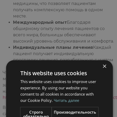
медицины, что позволяет пациентам
получать комплексную помощь в одном
месте.
Международный опыт
Благодаря
обширному опыту лечения пациентов со
всего мира, больницы обеспечивают
высокий уровень обслуживания и комфорта.
Индивидуальные планы лечения
Каждый
пациент получает индивидуальную
программу лечения, разработанную с учетом
×
его конкретных потребностей.
This website uses cookies
Чтобы узнать больше о преимуществах
международных больниц Барселоны и
This website uses cookies to improve user
записаться на консультацию, заполните форму на
experience. By using our website you
нашем сайте по адресу:
consent to all cookies in accordance with
https://barcelonainternationalhospitals.com/en/contact
our Cookie Policy.
Читать далее
В Barcelona International Hospitals вы найдете
Строго
Производительность
самые престижные больницы в городе
обязательно