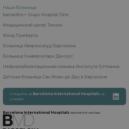
Наши больницы
barnaclínic+ Grupo Hospital Clínic
Медицинский центр Текнон
Фонд Пуигверта
Больница Квиронсалуд Барселона
Больница Университари Дексеус
Нейрореабилитационная клиника Института Гуттманна
Детская больница Сан-Жоан-де-Деу в Барселоне
Следуйте за
Barcelona International Hospitals
на
Linkedin
Barcelona International Hospitals
является частью