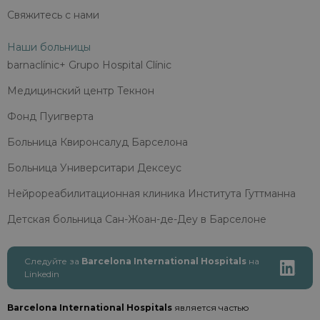
Свяжитесь с нами
Наши больницы
barnaclínic+ Grupo Hospital Clínic
Медицинский центр Текнон
Фонд Пуигверта
Больница Квиронсалуд Барселона
Больница Университари Дексеус
Нейрореабилитационная клиника Института Гуттманна
Детская больница Сан-Жоан-де-Деу в Барселоне
Следуйте за
Barcelona International Hospitals
на
Linkedin
Barcelona International Hospitals
является частью