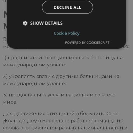
новых модели использования и 8 лицензий.
DECLINE ALL
Международный
масштаб
SHOW DETAILS
Cookie Policy
В 2013 году было создано подразделение
POWERED BY COOKIESCRIPT
международного менеджмента с тройной целью:
1) продвигать и позиционировать больницу на
международном уровне.
2) укреплять связи с другими больницами на
международном уровне.
3) предоставлять услуги пациентам со всего
мира.
Для достижения этих целей в больнице Сант-
Жоан-де-Деу в Барселоне работает команда из
сорока специалистов разных национальностей и