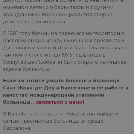
детской больницей в Испании. В ней лечили в
основном детей с туберкулезом и другими
врожденными пороками развития опорно-
двигательного аппарата.
В 1881 году больница переехала на территорию,
расположенную между нынешним проспектом
Диагональ и улицей Деу-и-Мата. Она оставалась
там почти столетие, до 1973 года, когда в
Эсплугес-де-Льобрегат было открыто нынешнее
здание больницы.
Если вы хотите узнать больше о больнице
Сант-Жоан-де-Деу в Барселоне и ее работе в
качестве международной эталонной
больницы,
, связаться с нами!
В Barcelona International Hospitals вы найдете
самые престижные больницы в городе
Барселона.