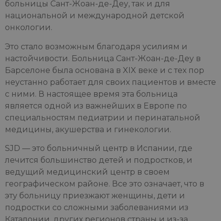
больницы Сант-Жоан-де-Деу, так и для
национальной и международной детской
онкологии.
Это стало возможным благодаря усилиям и
настойчивости. Больница Сант-Жоан-де-Деу в
Барселоне была основана в XIX веке и с тех пор
неустанно работает для своих пациентов и вместе
с ними. В настоящее время эта больница
является одной из важнейших в Европе по
специальностям педиатрии и перинатальной
медицины, акушерства и гинекологии.
SJD — это больничный центр в Испании, где
лечится большинство детей и подростков, и
ведущий медицинский центр в своем
географическом районе. Все это означает, что в
эту больницу приезжают женщины, дети и
подростки со сложными заболеваниями из
Каталонии, других регионов страны и из-за