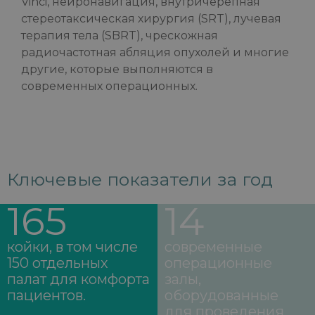
Vinci, нейронавигация, внутричерепная
стереотаксическая хирургия (SRT), лучевая
терапия тела (SBRT), чрескожная
радиочастотная абляция опухолей и многие
другие, которые выполняются в
современных операционных.
Ключевые показатели за год
165
14
койки, в том числе
современные
150 отдельных
операционные
палат для комфорта
залы,
пациентов.
оборудованные
для проведения