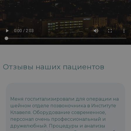
Отзывы наших пациентов
Меня госпитализировали для операции на
шейном отделе позвоночника в Институте
Клавеля. Оборудование современное,
персонал очень профессиональный и
дружелюбный. Процедуры и анализы