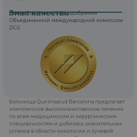
Знак качества
Имеет Золотую печать одобрения
Объединенной международной комиссии
(JCI).
Больница Quirónsalud Barcelona предлагает
комплексное высококачественное лечение
по всем медицинским и хирургическим
специальностям и добилась значительных
успехов в области онкологии и лучевой