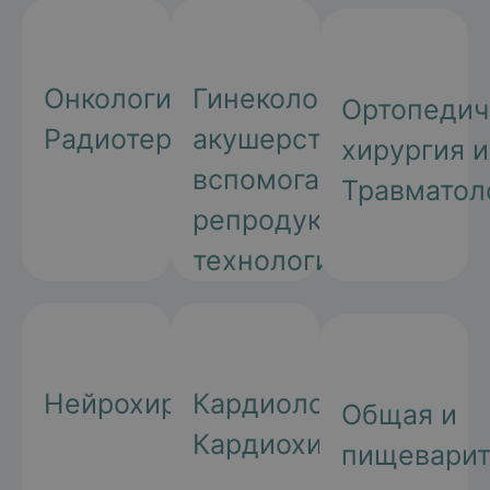
Онкология и
Гинекология,
Ортопедич
Радиотерапия
акушерство,
хирургия и
вспомогательные
Травматол
репродуктивные
технологии
Нейрохирургия
Кардиология и
Общая и
Кардиохирургия
пищеварит