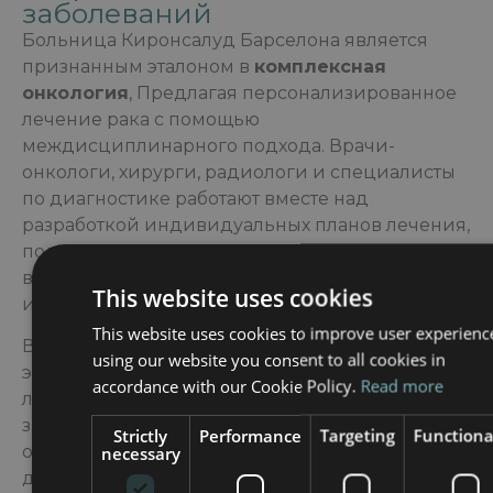
заболеваний
Больница Киронсалуд Барселона является
признанным эталоном в
комплексная
онкология
, Предлагая персонализированное
лечение рака с помощью
междисциплинарного подхода. Врачи-
онкологи, хирурги, радиологи и специалисты
по диагностике работают вместе над
разработкой индивидуальных планов лечения,
подкрепленных передовыми методами
визуализации, точной диагностикой и
This website uses cookies
инновационными методами терапии.
This website uses cookies to improve user experienc
В больнице сочетаются медицинская
using our website you consent to all cookies in
экспертиза и передовые технологии для
accordance with our Cookie Policy.
Read more
лечения сложных онкологических
заболеваний, обеспечивая непрерывность
Strictly
Performance
Targeting
Functiona
necessary
оказания медицинской помощи от
диагностики до лечения и последующего