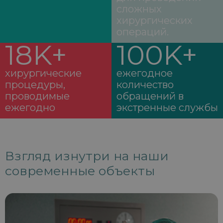
сложных
хирургических
операций.
18K+
100K+
хирургические
ежегодное
процедуры,
количество
проводимые
обращений в
ежегодно
экстренные службы
Взгляд изнутри на наши
современные объекты