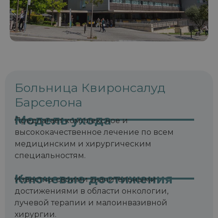
Больница Квиронсалуд
Барселона
Модель ухода
Предлагает комплексное и
высококачественное лечение по всем
медицинским и хирургическим
специальностям.
Ключевые достижения
Известны своими значительными
достижениями в области онкологии,
лучевой терапии и малоинвазивной
хирургии.